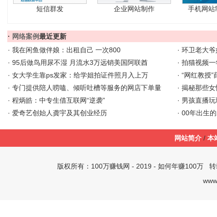
短信群发
企业网站制作
手机网站
·
网络案例
最近更新
·
我在闲鱼做伴娘：出租自己 一次800
·
环卫老大爷
·
95后做鸟用尿不湿 月流水3万远销美国阿联酋
·
拍猫视频一
·
女大学生靠ps发家：给学姐拍证件照月入上万
·
“网红教授”
·
专门提供陪人唠嗑、倾听吐槽等服务的网店下单量
·
揭秘那些女
·
程炳皓：中专生借互联网“逆袭”
·
男孩直播玩
·
爱奇艺创始人龚宇及其创业经历
·
00年出生
网站简介
/
本
版权所有：
100万赚钱网
- 2019 -
如何年赚100万
转载
www