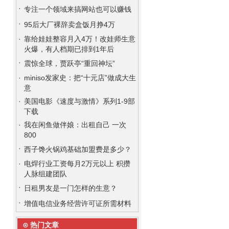
·
专注一个领域来搞网站也可以赚钱
·
95后大厂裸辞卖盒饭月挣4万
·
靠给娃娃整容月入4万！改娃师生意
火爆，有人档期已排到1年后
·
震惊全球，贾跃亭“重回神坛”
·
miniso发家史：把“十元店”做成大生
意
·
美国电影《速度与激情》系列1-9部
下载
·
我在闲鱼做伴娘：出租自己 一次
800
·
西子馋火锅鸡基础加盟费是多少？
·
电焊行业工资每月2万元以上 积攒
人脉组建团队
·
日租男友是一门怎样的生意？
·
增值电信业务经营许可证所需材料
⊙ 热门文章