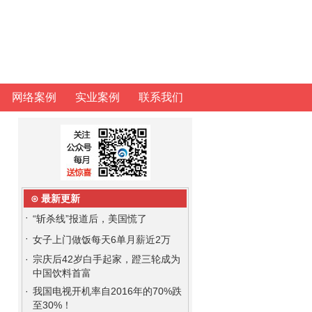
网络案例
实业案例
联系我们
⊙ 最新更新
·
“斩杀线”报道后，美国慌了
·
女子上门做饭每天6单月薪近2万
·
宗庆后42岁白手起家，蹬三轮成为
中国饮料首富
·
我国电视开机率自2016年的70%跌
至30%！