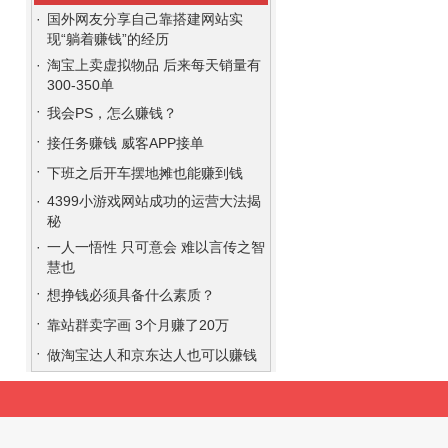
·
国外网友分享自己靠搭建网站实
现“躺着赚钱”的经历
·
淘宝上卖虚拟物品 后来每天销量有
300-350单
·
我会PS，怎么赚钱？
·
接任务赚钱 威客APP接单
·
下班之后开车摆地摊也能赚到钱
·
4399小游戏网站成功的运营大法揭
秘
·
一人一悟性 只可意会 难以言传之智
慧也
·
想挣钱必须具备什么素质？
·
靠站群卖字画 3个月赚了20万
·
做淘宝达人和京东达人也可以赚钱