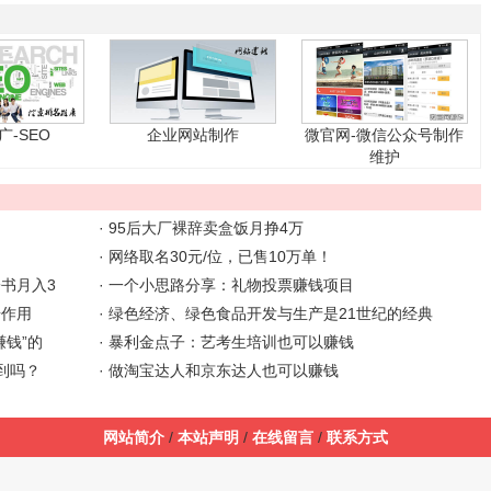
广-SEO
企业网站制作
微官网-微信公众号制作
维护
·
95后大厂裸辞卖盒饭月挣4万
·
网络取名30元/位，已售10万单！
书月入3
·
一个小思路分享：礼物投票赚钱项目
奇作用
·
绿色经济、绿色食品开发与生产是21世纪的经典
钱”的
·
暴利金点子：艺考生培训也可以赚钱
到吗？
·
做淘宝达人和京东达人也可以赚钱
网站简介
/
本站声明
/
在线留言
/
联系方式