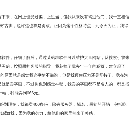
走下来，在网上也受过骗，上过当，但我从来没有骂过他们，我一直相信
庆”古训，也许这也算是勇敢。正因为这个性格特点，到今天为止，我得
群软件，仔细了解后，通过某站群软件可以维护大量网站，从搜索引擎来
手黑豹，按照黑豹客服的指导，我花掉了我去年一年的积蓄，建立起了
对的原因就是感觉我这事情不靠谱，但是我顶住压力还是坚持了。我在淘
品就是卖字画，不过你也别感觉神秘，我卖的字画都不是名人的，都是找
幅，我能卖到666元。
份到现在，我都卖400多份，除去服务器，域名，黑豹的开销，包括吃
都感激我，因为我的努力，给他们的家里带来了美感，