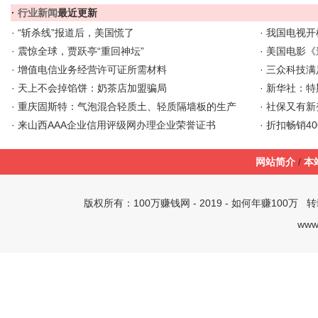
·
行业新闻
最近更新
·
“斩杀线”报道后，美国慌了
·
我国电视开机
·
震惊全球，贾跃亭“重回神坛”
·
美国电影《
·
增值电信业务经营许可证所需材料
·
三众科技满
·
天上不会掉馅饼：奶茶店加盟骗局
·
新华社：特
·
重庆固斯特：气泡混合轻质土、轻质隔墙板的生产
·
社保又有新
·
来山西AAA企业信用评级网办理企业荣誉证书
·
折扣畅销4
网站简介
/
本
版权所有：
100万赚钱网
- 2019 -
如何年赚100万
转载
www