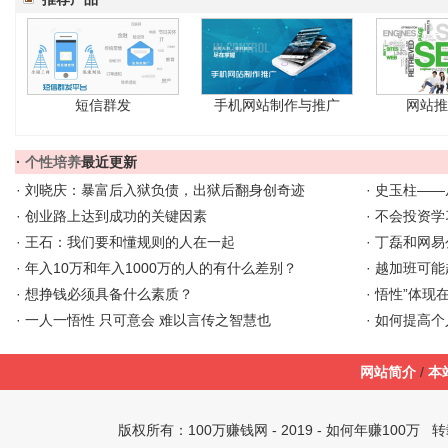
短信群发
手机网站制作与推广
网站推
·
个性培养
最近更新
·
刘晓庆：暴富后入狱负债，出狱后翻身创奇迹
·
史玉柱——从
·
创业路上达到成功的关键因素
·
不会投资学
·
王石：我们要和懂规则的人在一起
·
丁磊和网易
·
年入10万和年入1000万的人的有什么差别？
·
越加班可能
·
想挣钱必须具备什么素质？
·
悟性”体现
·
一人一悟性 只可意会 难以言传之智慧也
·
如何提高个
网站简介
/
本
版权所有：
100万赚钱网
- 2019 -
如何年赚100万
转载