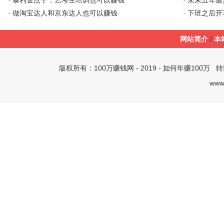
·
暴利金点子：艺考生培训也可以赚钱
·
未来五年最
·
做淘宝达人和京东达人也可以赚钱
·
下班之后开
网站简介
/
本
版权所有：
100万赚钱网
- 2019 -
如何年赚100万
转载
www