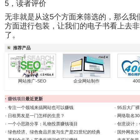
5，读者评价
无非就是从这5个方面来筛选的，那么我
方面进行包装，让我们的电子书看上去非
了。
推荐产品
网站推广-SEO
企业网站制作
40
·
赚钱项目
最近更新
·
专注一个领域来搞网站也可以赚钱
·
95后大厂
·
日租男友是一门怎样的生意？
·
网络取名30
·
一个小思路分享：礼物投票赚钱项目
·
创意设计：
·
绿色经济、绿色食品开发与生产是21世纪的经典
·
国外网友分